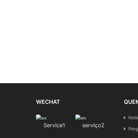
WECHAT
QUE
Notí
Service1
serviço2
Perg