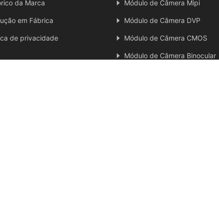
órico da Marca
Módulo de Câmera Mipi
FPC
gran
de
ução em Fábrica
Módulo de Câmera DVP
angu
lar
tica de privacidade
Módulo de Câmera CMOS
USB
Módulo de Câmera Binocular
Outro Módulo de Câmera
KONG AU-STAR ELECTRON TECHNOLOGY CO., LIMITED. Todos os dire