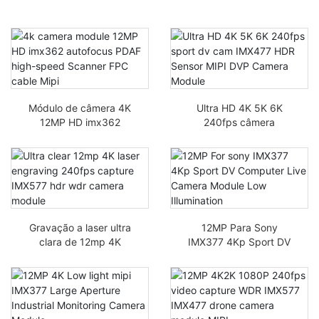
Módulo de câmera 4K
Ultra HD 4K 5K 6K
12MP HD imx362
240fps câmera
autofocus PDAF cabo
esportiva DV IMX477
FPC de alta velocidade
HDR Sensor MIPI DVP
Mipi
Módulo de câmera
Gravação a laser ultra
12MP Para Sony
clara de 12mp 4K
IMX377 4Kp Sport DV
240fps captura IMX577
Módulo de Câmera ao
HDR wdr módulo de
Vivo com Baixa
câmera
Iluminação