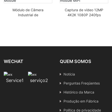
Módulo de Câmera
Captura de vídeo 12MP
Industrial de
4K2K 1080P 240fps
Monitoramento MIPI
WDR IMX577 IMX577
IMX377 de Grande
módulo de câmera de
Abertura 4K 4K de
drone MIPI
Baixa Luz 12MP
WECHAT
QUEM SOMOS
Notícia
Service1
serviço2
Perguntas Freqüentes
Histórico da Marca
Produção em Fábrica
Política de privacidade