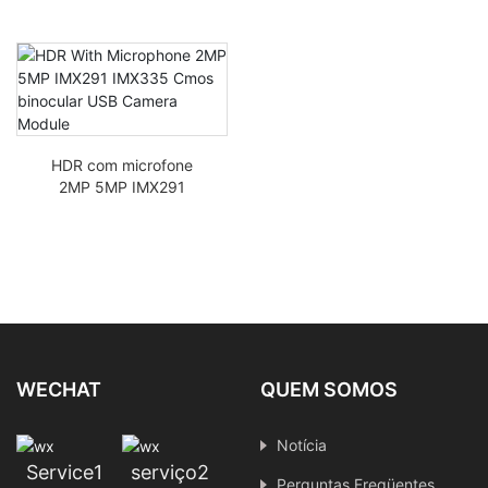
HDR com microfone
2MP 5MP IMX291
IMX335 CMOS
binóculos USB Módulo
de câmera
WECHAT
QUEM SOMOS
Notícia
Service1
serviço2
Perguntas Freqüentes