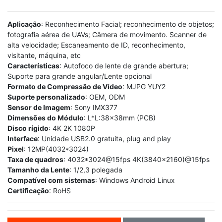
Aplicação
: Reconhecimento Facial; reconhecimento de objetos;
fotografia aérea de UAVs; Câmera de movimento. Scanner de
alta velocidade; Escaneamento de ID, reconhecimento,
visitante, máquina, etc
Características
: Autofoco de lente de grande abertura;
Suporte para grande angular/Lente opcional
Formato de Compressão de Vídeo
: MJPG YUY2
Suporte personalizado
: OEM, ODM
Sensor de Imagem
: Sony IMX377
Dimensões do Módulo
: L*L:38x38mm (PCB)
Disco rígido
: 4K 2K 1080P
Interface
: Unidade USB2.0 gratuita, plug and play
Pixel
: 12MP(4032*3024)
Taxa de quadros
: 4032*3024@15fps 4K(3840x2160)@15fps
Tamanho da Lente
: 1/2,3 polegada
Compatível com sistemas
: Windows Android Linux
Certificação
: RoHS