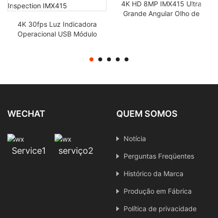
4K HD 8MP IMX415 Ultra
Grande Angular Olho de
Peixe Mipi Módulo de
4K 30fps Luz Indicadora
Câmera Industrial FPC
Operacional USB Módulo
de Câmera Proteção
contra Sobrecorrente
Inspeção de Visão da
Câmera Industrial IMX415
WECHAT
QUEM SOMOS
Notícia
Service1
serviço2
Perguntas Freqüentes
Histórico da Marca
Produção em Fábrica
Política de privacidade