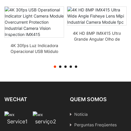
4K HD 8MP IMX415 Ultra
Grande Angular Olho de
Peixe Mipi Módulo de
4K 30fps Luz Indicadora
Câmera Industrial FPC
Operacional USB Módulo
de Câmera Proteção
contra Sobrecorrente
Inspeção de Visão da
Câmera Industrial IMX415
WECHAT
QUEM SOMOS
Notícia
Service1
serviço2
Perguntas Freqüentes