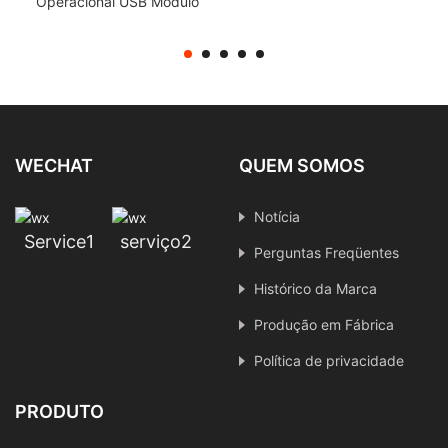
Operacional USB Módulo
de Câmera Proteção
contra Sobrecorrente
Inspeção de Visão da
Câmera Industrial IMX415
WECHAT
QUEM SOMOS
Notícia
Service1
serviço2
Perguntas Freqüentes
Histórico da Marca
Produção em Fábrica
Política de privacidade
PRODUTO